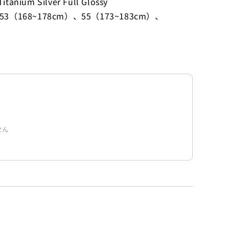
anium Silver Full Glossy
（168~178cm）、55（173~183cm）、
せん