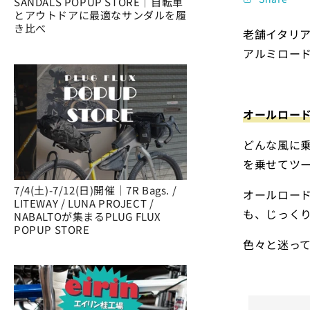
SANDALS POPUP STORE｜自転車
とアウトドアに最適なサンダルを履
き比べ
老舗イタリア
アルミロード
オールロー
どんな風に
を乗せてツ
7/4(土)-7/12(日)開催｜7R Bags. /
オールロー
LITEWAY / LUNA PROJECT /
も、じっく
NABALTOが集まるPLUG FLUX
POPUP STORE
色々と迷っ