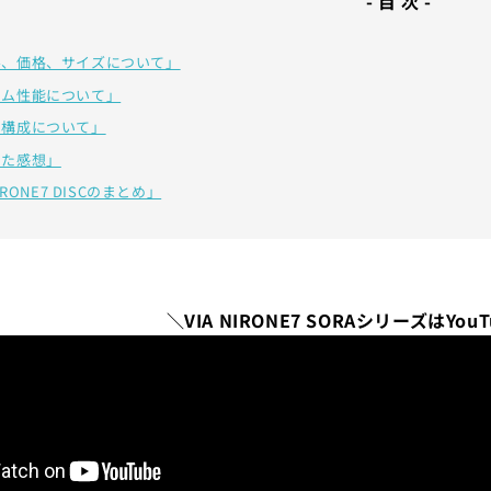
- 目 次 -
ル、価格、サイズについて」
ーム性能について」
ツ構成について」
した感想」
NIRONE7 DISCのまとめ」
＼VIA NIRONE7 SORAシリーズはYo