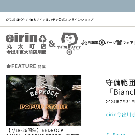
ツ
に
進
む
CYCLE SHOP eirin＆サイクルハテナ公式オンラインショップ
自転車
パーツ
ウェア
♚FEATURE
特集
守備範
「Bianch
2024年7月31
eirin今出
【7/18-26開催】BEDROCK
Share