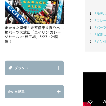
「モデ
「フレ
またまた開催！未整備車＆掘り出し
「パー
物パーツ大放出「エイリン ガレー
「試走
ジセール at 桂工場」5/23・24開
催！
「VIA 
ブランド
自転車