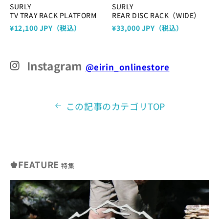
SURLY
SURLY
TV TRAY RACK PLATFORM
REAR DISC RACK（WIDE）
¥12,100 JPY（税込）
¥33,000 JPY（税込）
Instagram
@eirin_onlinestore
この記事のカテゴリTOP
♚FEATURE
特集