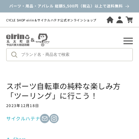
ツ
パーツ・用品・アパレル 総額5,500円（税込）以上で送料無料
に
進
む
CYCLE SHOP eirin＆サイクルハテナ公式オンラインショップ
スポーツ自転車の純粋な楽しみ方
「ツーリング」に行こう！
2023年12月18日
サイクルハテナ