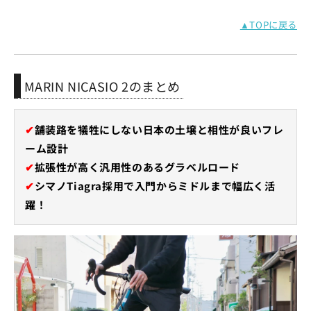
▲TOPに戻る
MARIN NICASIO 2のまとめ
✔
舗装路を犠牲にしない日本の土壌と相性が良いフレ
ーム設計
✔
拡張性が高く汎用性のあるグラベルロード
✔
シマノTiagra採用で入門からミドルまで幅広く活
躍！