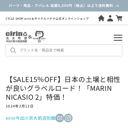
ツ
パーツ・用品・アパレル 総額5,500円（税込）以上で送料無料
に
進
む
CYCLE SHOP eirin＆サイクルハテナ公式オンラインショップ
【SALE15％OFF】日本の土壌と相性
が良いグラベルロード！「MARIN
NICASIO 2」特価！
2024年2月13日
eirin今出川京大前店別館