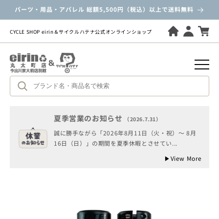
ツ
パーツ・用品・アパレル 総額5,500円（税込）以上で送料無料
に
進
む
CYCLE SHOP eirin＆サイクルハテナ公式オンラインショップ
夏季営業のお知らせ
（2026.7.31）
誠に勝手ながら「2026年8月11日（火・祝）～ 8月
商
16日（日）」の期間を夏季休暇とさせてい...
品
情
▶
View More
報
に
ス
キ
ッ
プ