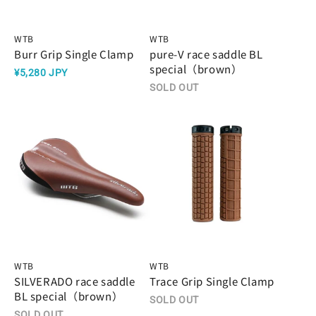
WTB
WTB
Burr Grip Single Clamp
pure-V race saddle BL
special（brown）
¥5,280 JPY
SOLD OUT
WTB
WTB
SILVERADO race saddle
Trace Grip Single Clamp
BL special（brown）
SOLD OUT
SOLD OUT