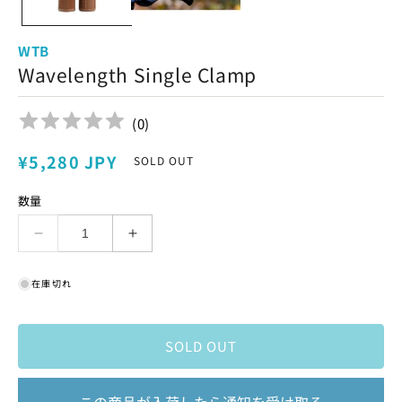
WTB
Wavelength Single Clamp
(
0
)
通
¥5,280 JPY
SOLD OUT
常
数量
価
格
Wavelength
Wavelength
Single
Single
Clamp
Clamp
在庫切れ
の
の
数
数
量
量
SOLD OUT
を
を
減
増