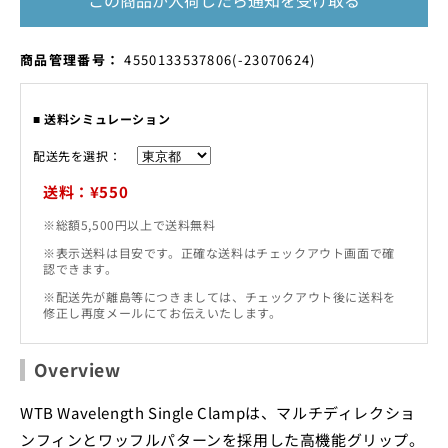
この商品が入荷したら通知を受け取る
ら
や
す
す
SKU:
商品管理番号：
4550133537806
(-23070624)
■ 送料シミュレーション
配送先を選択：
送料：¥550
※総額5,500円以上で送料無料
※表示送料は目安です。正確な送料はチェックアウト画面で確
認できます。
※配送先が離島等につきましては、チェックアウト後に送料を
修正し再度メールにてお伝えいたします。
Overview
WTB Wavelength Single Clampは、マルチディレクショ
ンフィンとワッフルパターンを採用した高機能グリップ。