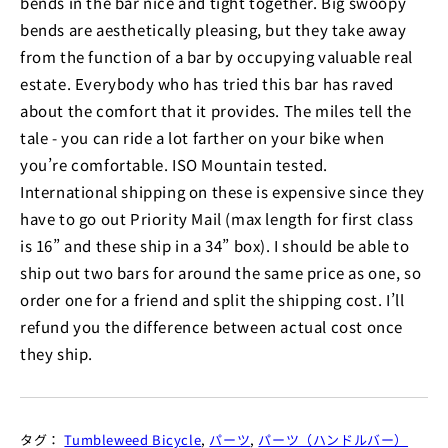
bends in the bar nice and tight together. Big swoopy
bends are aesthetically pleasing, but they take away
from the function of a bar by occupying valuable real
estate. Everybody who has tried this bar has raved
about the comfort that it provides. The miles tell the
tale - you can ride a lot farther on your bike when
you’re comfortable. ISO Mountain tested.
International shipping on these is expensive since they
have to go out Priority Mail (max length for first class
is 16” and these ship in a 34” box). I should be able to
ship out two bars for around the same price as one, so
order one for a friend and split the shipping cost. I’ll
refund you the difference between actual cost once
they ship.
タグ：
Tumbleweed Bicycle
,
パーツ
,
パーツ（ハンドルバー）