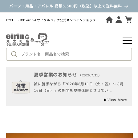
ツ
パーツ・用品・アパレル 総額5,500円（税込）以上で送料無料
に
進
む
CYCLE SHOP eirin＆サイクルハテナ公式オンラインショップ
夏季営業のお知らせ
（2026.7.31）
誠に勝手ながら「2026年8月11日（火・祝）～ 8月
商
16日（日）」の期間を夏季休暇とさせてい...
品
情
▶
View More
報
に
ス
キ
ッ
プ