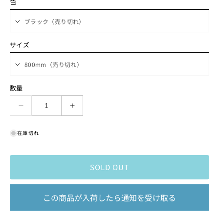
色
サイズ
数量
Persuader
Persuader
Bar
Bar
の
の
在庫切れ
数
数
量
量
を
を
SOLD OUT
減
増
ら
や
この商品が入荷したら通知を受け取る
す
す