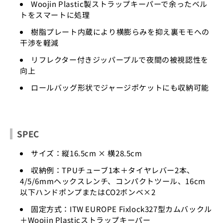
Woojin Plastic製ストラップキーパーで余ったベル
トをスマートに処理
樹脂プレート内蔵により横膨らみを抑え裏モモへの
干渉を軽減
リフレクター付きジッパープルで夜間の被視認性を
向上
ロールバッグ形状でジャージポケットにも収納可能
SPEC
サイズ：縦16.5cm × 横28.5cm
収納例：TPUチューブ1本＋タイヤレバー2本、
4/5/6mmヘックスレンチ、コンパクトツール、16cm
以下ハンドポンプまたはCO2ボンベ×2
固定方式：ITW EUROPE Fixlock327型カムバックル
＋Woojin Plasticストラップキーパー