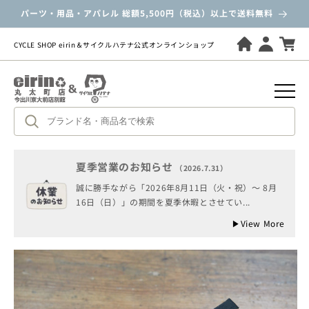
ツ
パーツ・用品・アパレル 総額5,500円（税込）以上で送料無料
に
進
む
CYCLE SHOP eirin＆サイクルハテナ公式オンラインショップ
夏季営業のお知らせ
（2026.7.31）
誠に勝手ながら「2026年8月11日（火・祝）～ 8月
商
16日（日）」の期間を夏季休暇とさせてい...
品
情
▶
View More
報
に
ス
キ
ッ
プ