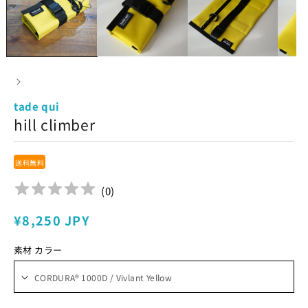
tade qui
hill climber
送料無料
(
0
)
通
¥8,250 JPY
常
素材 カラー
価
格