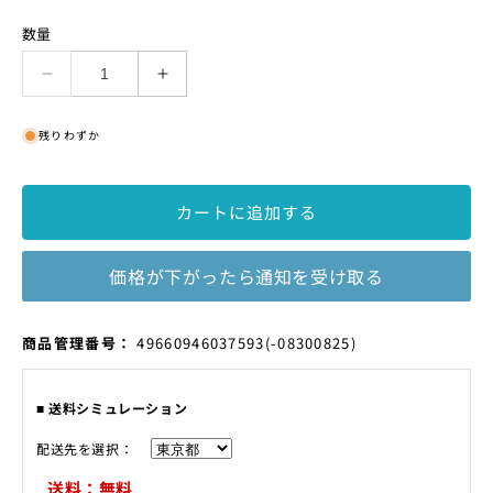
数量
hill
hill
climber
climber
の
の
残りわずか
数
数
量
量
を
を
カートに追加する
減
増
ら
や
価格が下がったら通知を受け取る
す
す
SKU:
商品管理番号：
49660946037593
(-08300825)
■ 送料シミュレーション
配送先を選択：
送料：無料