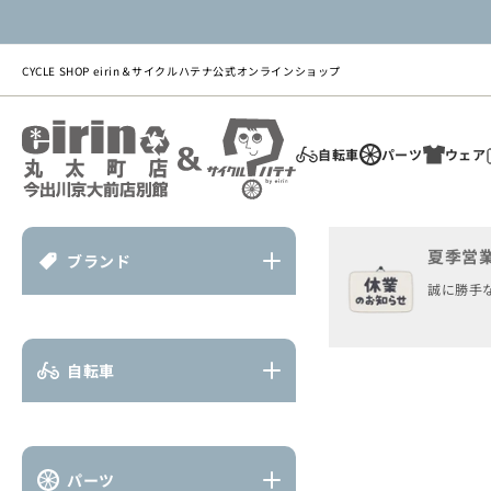
ツ
に
進
む
CYCLE SHOP eirin＆サイクルハテナ公式オンラインショップ
自転車
パーツ
ウェア
夏季営
ブランド
商
誠に勝手な
品
情
報
に
自転車
ス
キ
ッ
プ
パーツ