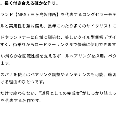
と、長く付き合える確かな作り。
ンド【MKS / 三ヶ島製作所】を代表するロングセラーモデル「
イルと実用性を兼ね備え、長年にわたり多くのサイクリスト
ードやランドナーに自然に馴染む、美しいクイル型側板デザ
やすく、街乗りからロードツーリングまで快適に使用できます
しい滑らかな回転性能を支えるボールベアリングを採用。ペ
ます。
プスパナを使えばベアリング調整やメンテナンスも可能。適
続ける理由のひとつです。
だけで終わらない、“道具としての完成度”がしっかり詰ま
Sを代表する名作です。