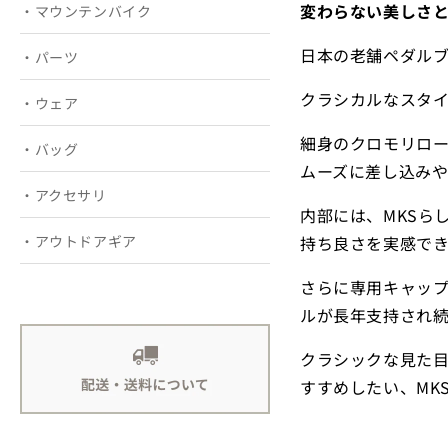
変わらない美しさ
・マウンテンバイク
日本の老舗ペダルブラ
・パーツ
クラシカルなスタ
・ウェア
細身のクロモリロ
・バッグ
ムーズに差し込み
・アクセサリ
内部には、MKSら
持ち良さを実感でき
・アウトドアギア
さらに専用キャッ
ルが長年支持され
クラシックな見た目
すすめしたい、MK