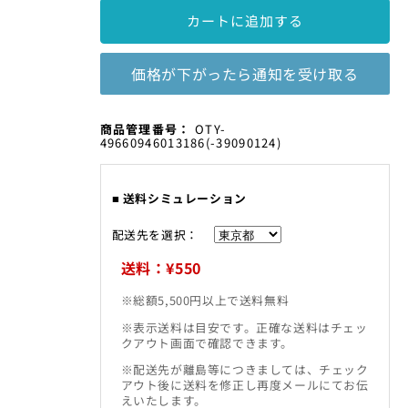
ま
を
を
カートに追加する
す
減
増
ら
や
価格が下がったら通知を受け取る
す
す
SKU:
商品管理番号：
OTY-
49660946013186
(-39090124)
■ 送料シミュレーション
配送先を選択：
送料：¥550
※総額5,500円以上で送料無料
※表示送料は目安です。正確な送料はチェッ
クアウト画面で確認できます。
※配送先が離島等につきましては、チェック
アウト後に送料を修正し再度メールにてお伝
えいたします。