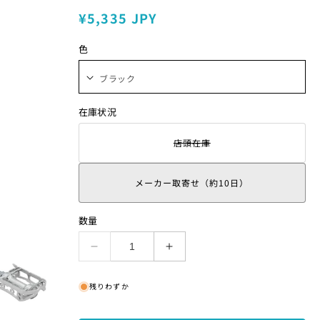
通
¥5,335 JPY
常
色
価
格
在庫状況
店頭在庫
そ
の
バ
リ
メーカー取寄せ（約10日）
エ
ー
シ
数量
ョ
ン
は
SYLVAN
SYLVAN
売
ROAD
ROAD
り
の
の
切
残りわずか
れ
数
数
て
量
量
い