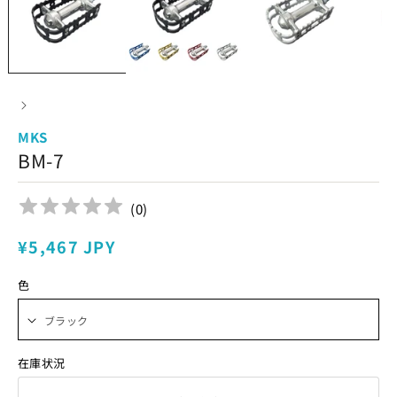
MKS
BM-7
(
0
)
通
¥5,467 JPY
常
色
価
格
在庫状況