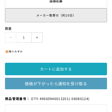
店頭在庫
そ
の
バ
リ
メーカー取寄せ（約10日）
エ
ー
シ
数量
ョ
ン
は
BM-
BM-
売
7
7
り
の
の
切
残りわずか
れ
数
数
て
量
量
い
ま
を
を
カートに追加する
す
減
増
ら
や
価格が下がったら通知を受け取る
す
す
SKU:
商品管理番号：
OTY-49660946013201
(-08080124)