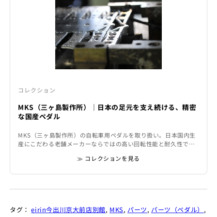
コレクション
MKS（三ヶ島製作所）｜日本の足元を支え続ける、精密
な国産ペダル
MKS（三ヶ島製作所）の自転車用ペダルを取り扱い。日本国内生
産にこだわる老舗メーカーならではの高い回転性能と耐久性で、
街乗りからツーリングまで幅広く対応します。
≫ コレクションを見る
タグ：
eirin今出川京大前店別館
,
MKS
,
パーツ
,
パーツ（ペダル）
,