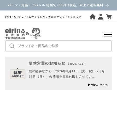
ツ
パーツ・用品・アパレル 総額5,500円（税込）以上で送料無料
に
進
む
CYCLE SHOP eirin＆サイクルハテナ公式オンラインショップ
夏季営業のお知らせ
（2026.7.31）
誠に勝手ながら「2026年8月11日（火・祝）～ 8月
商
16日（日）」の期間を夏季休暇とさせてい...
品
情
▶
View More
報
に
ス
キ
ッ
プ