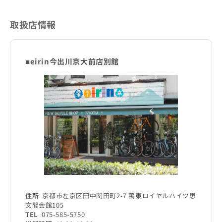
取扱店情報
■eirin今出川京大前店別館
住所
京都市左京区田中関田町2-7 鴨東ロイヤルハイツ思
文閣会館105
TEL
075-585-5750