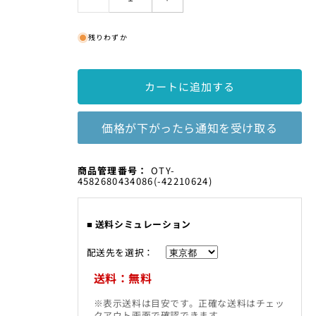
は
【T230MEGAⅡ】
【T230MEGAⅡ】
売
コ
コ
り
切
残りわずか
ー
ー
れ
ル
ル
て
い
ド
ド
ま
カートに追加する
シ
シ
す
ェ
ェ
イ
イ
価格が下がったら通知を受け取る
ド
ド
メ
メ
SKU:
商品管理番号：
OTY-
ガ
ガ
4582680434086
(-42210624)
ビ
ビ
ブ
ブ
■ 送料シミュレーション
パ
パ
ン
ン
配送先を選択：
ツ
ツ
（MENS）
（MENS）
送料：無料
の
の
※表示送料は目安です。正確な送料はチェッ
数
数
クアウト画面で確認できます。