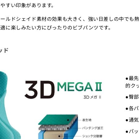
しやすい印象があります。
コールドシェイド素材の効果も大きく、強い日差しの中でも
快適に楽しみたい方にぴったりのビブパンツです。
パッド
●最
的ク
●臀
●各
●通
●パ