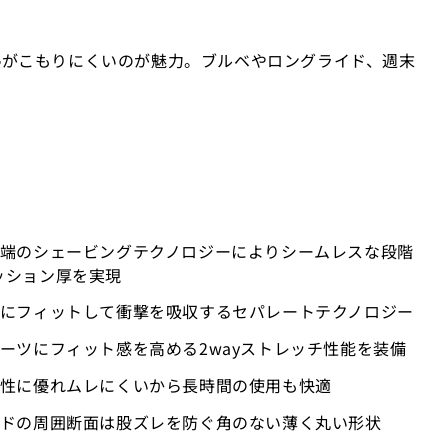
熱がこもりにくいのが魅力。ブルベやロングライド、週末
先端のシェービングテクノロジーによりシームレスな段階
ッション厚を実現
部にフィットして衝撃を吸収するセパレートテクノロジー
パーツにフィット感を高める2wayストレッチ性能を装備
気性に優れムレにくいから長時間の使用も快適
ッドの周囲断面は股ズレを防ぐ角のない薄く丸い形状