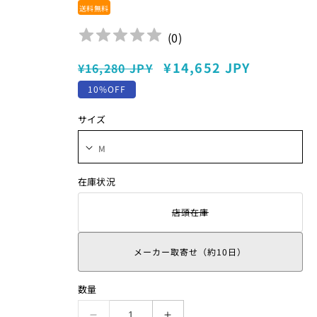
送料無料
(
0
)
通
セ
¥14,652 JPY
¥16,280 JPY
常
ー
10%OFF
価
ル
サイズ
格
価
格
在庫状況
店頭在庫
そ
の
バ
リ
メーカー取寄せ（約10日）
エ
ー
シ
数量
ョ
ン