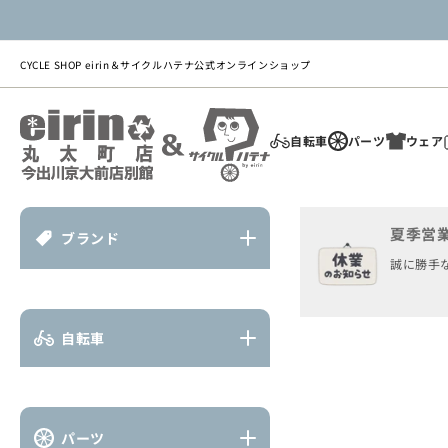
ツ
に
進
む
CYCLE SHOP eirin＆サイクルハテナ公式オンラインショップ
自転車
パーツ
ウェア
夏季営
ブランド
商
誠に勝手な
品
情
報
に
自転車
ス
キ
ッ
プ
パーツ