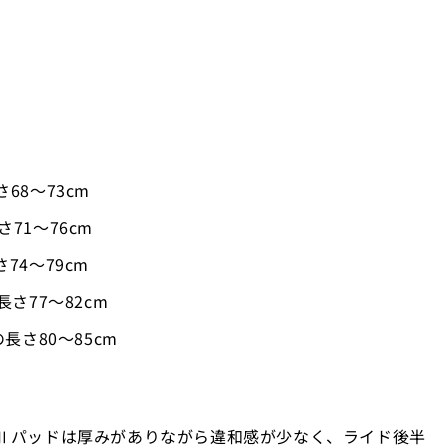
さ68〜73cm
さ71〜76cm
さ74〜79cm
の長さ77〜82cm
脚の長さ80〜85cm
ガⅡパッドは厚みがありながら違和感が少なく、ライド後半