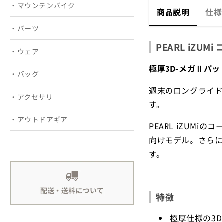
・マウンテンバイク
仕様
商品説明
・パーツ
PEARL iZ
・ウェア
極厚3D-メガⅡパ
・バッグ
週末のロングライ
・アクセサリ
す。
・アウトドアギア
PEARL iZUM
向けモデル。さら
す。
特徴
極厚仕様の3