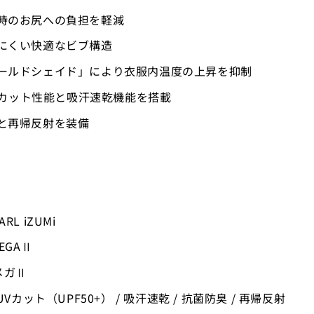
時のお尻への負担を軽減
にくい快適なビブ構造
ールドシェイド」により衣服内温度の上昇を抑制
UVカット性能と吸汗速乾機能を搭載
と再帰反射を装備
L iZUMi
EGAⅡ
メガⅡ
UVカット（UPF50+） / 吸汗速乾 / 抗菌防臭 / 再帰反射