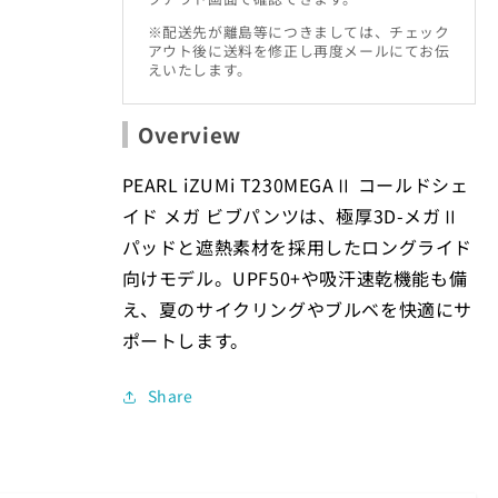
量
量
※配送先が離島等につきましては、チェック
を
を
アウト後に送料を修正し再度メールにてお伝
えいたします。
減
増
ら
や
す
す
Overview
PEARL iZUMi T230MEGAⅡ コールドシェ
イド メガ ビブパンツは、極厚3D-メガⅡ
パッドと遮熱素材を採用したロングライド
向けモデル。UPF50+や吸汗速乾機能も備
え、夏のサイクリングやブルベを快適にサ
ポートします。
Share