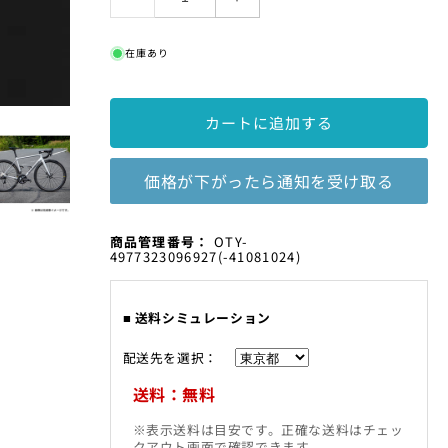
は
【2025
【2025
売
年
年
り
切
在庫あり
モ
モ
れ
デ
デ
て
い
ル】
ル】
ま
カートに追加する
STRAUSS
STRAUSS
す
PRO
PRO
RACE2
RACE2
価格が下がったら通知を受け取る
FrameSet
FrameSet
の
の
数
数
SKU:
商品管理番号：
OTY-
4977323096927
(-41081024)
量
量
を
を
減
増
■ 送料シミュレーション
ら
や
す
す
配送先を選択：
送料：無料
※表示送料は目安です。正確な送料はチェッ
クアウト画面で確認できます。