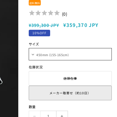
送料無料
(
0
)
通
セ
¥359,370 JPY
¥399,300 JPY
常
ー
10%OFF
価
ル
サイズ
格
価
格
在庫状況
店頭在庫
そ
の
バ
リ
メーカー取寄せ（約10日）
エ
ー
シ
数量
ョ
ン