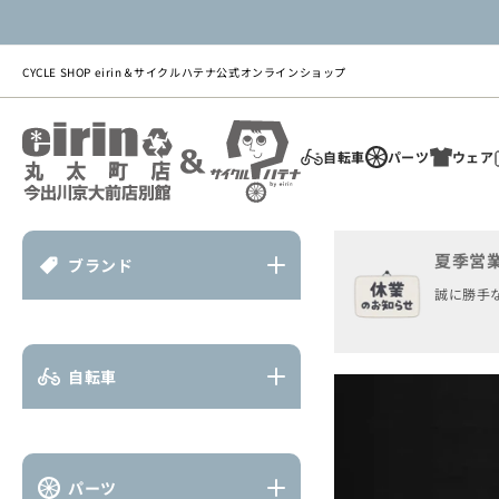
ツ
に
進
む
CYCLE SHOP eirin＆サイクルハテナ公式オンラインショップ
自転車
パーツ
ウェア
夏季営
ブランド
商
誠に勝手な
品
情
報
に
自転車
ス
キ
ッ
プ
パーツ