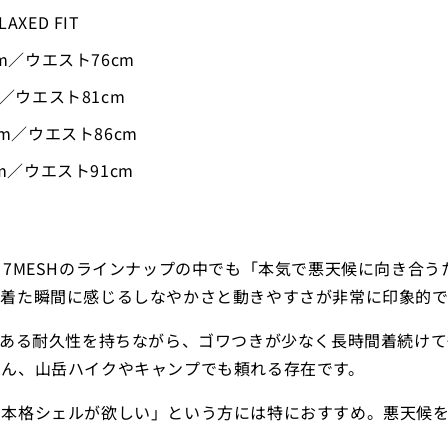
XED FIT
cm／ウエスト76cm
m／ウエスト81cm
cm／ウエスト86cm
cm／ウエスト91cm
pexは、7MESHのラインナップの中でも「本気で悪天候に向
、着た瞬間に感じるしなやかさと動きやすさが非常に印象的で
のある耐久性を持ちながら、ゴワつきが少なく長時間着続け
ろん、山岳ハイクやキャンプでも頼れる存在です。
る本格シェルが欲しい」という方には特におすすめ。悪天候