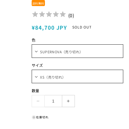
送料無料
(
0
)
通
¥84,700 JPY
SOLD OUT
常
色
価
格
サイズ
数量
GUARDIAN
GUARDIAN
Apex
Apex
JACKET
JACKET
在庫切れ
MEN&#39;S
MEN&#39;S
の
の