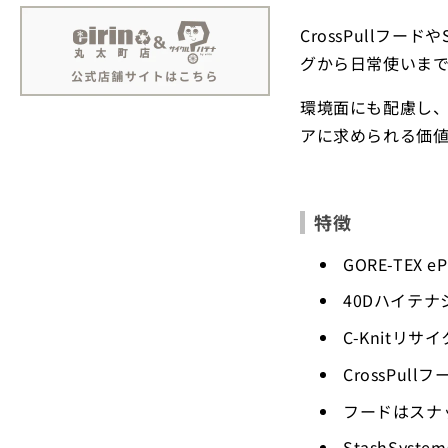
CrossPullフ
グから日常使いま
環境面にも配慮し、P
アに求められる価値
特徴
GORE-TE
40Dハイテ
C-Knitリ
CrossPu
フードはスナ
StashSy